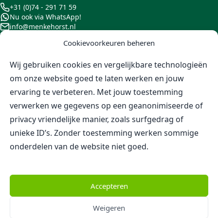
+31 (0)74 - 291 71 59
Nu ook via WhatsApp!
info@menkehorst.nl
Blijf op de hoogte
Cookievoorkeuren beheren
Blijf op de hoogte van onze aanbiedingen, beurzen en
Wij gebruiken cookies en vergelijkbare technologieën
andere ontwikkelingen door je te abonneren op onze
om onze website goed te laten werken en jouw
nieuwsbrief, of door ons te volgen op Instagram.
ervaring te verbeteren. Met jouw toestemming
verwerken we gegevens op een geanonimiseerde of
privacy vriendelijke manier, zoals surfgedrag of
Volg Menkehorst via Instagram
unieke ID’s. Zonder toestemming werken sommige
onderdelen van de website niet goed.
Klanten beoordelen
Menkehorst Kwekerijen B.V.
gemiddeld met een
9,4
Accepteren
Lees alle 72 onafhankelijke reviews
Weigeren