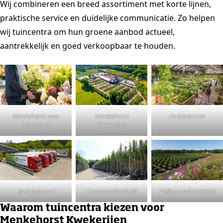
Wij combineren een breed assortiment met korte lijnen,
praktische service en duidelijke communicatie. Zo helpen
wij tuincentra om hun groene aanbod actueel,
aantrekkelijk en goed verkoopbaar te houden.
Menkehorst voor
Menkehorst
Huisbeurzen
tuincentra
Kwekerijen
Snel geleverd
Containerkwekerij
Vollegrondskwekerij
Waarom tuincentra kiezen voor
Menkehorst Kwekerijen