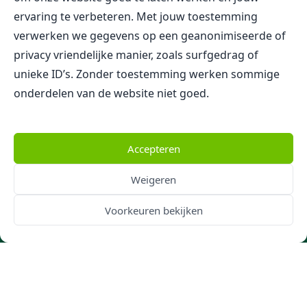
+31 (0)74 - 291 71 59
ervaring te verbeteren. Met jouw toestemming
Nu ook via WhatsApp!
verwerken we gegevens op een geanonimiseerde of
info@menkehorst.nl
Blijf op de hoogte
privacy vriendelijke manier, zoals surfgedrag of
unieke ID’s. Zonder toestemming werken sommige
Blijf op de hoogte van onze aanbiedingen, beurzen en
onderdelen van de website niet goed.
andere ontwikkelingen door je te abonneren op onze
nieuwsbrief, of door ons te volgen op Instagram.
Accepteren
Volg Menkehorst via Instagram
Weigeren
Klanten beoordelen
Menkehorst Kwekerijen B.V.
Voorkeuren bekijken
gemiddeld met een
9,4
Lees alle 72 onafhankelijke reviews
© 2026 - Menkehorst Kwekerijen B.V.