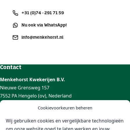
+31 (0)74 - 291 71 59
Nu ook via WhatsApp!
info@menkehorst.nl
Contact
Menkehorst Kwekerijen B.V.
Nieuwe Grensweg 157
7552 PA Hengelo (ov), Nederland
Cookievoorkeuren beheren
GPS locatie
Nieuwe Grensweg 173
route
Wij gebruiken cookies en vergelijkbare technologieën
om onze website goed te laten werken en jouw