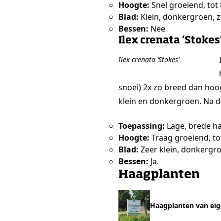
Hoogte:
Snel groeiend, tot
Blad:
Klein, donkergroen, 
Bessen:
Nee
Ilex crenata ‘Stokes
Ilex crenata ‘Stokes’
snoei) 2x zo breed dan hoog
klein en donkergroen. Na de
Toepassing:
Lage, brede ha
Hoogte:
Traag groeiend, to
Blad:
Zeer klein, donkergr
Bessen:
Ja.
Haagplanten
Haagplanten van eig