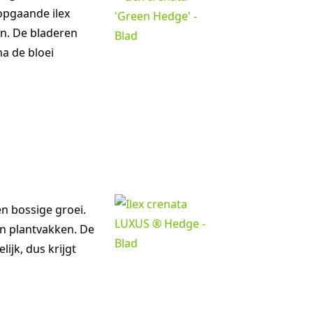
opgaande ilex
en. De bladeren
na de bloei
n bossige groei.
an plantvakken. De
ijk, dus krijgt