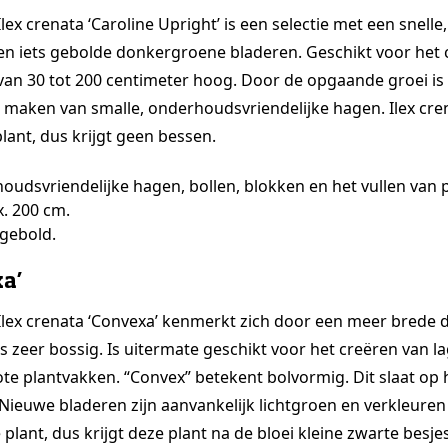
Ilex crenata ‘Caroline Upright’ is een selectie met een snell
en iets gebolde donkergroene bladeren. Geschikt voor het
van 30 tot 200 centimeter hoog. Door de opgaande groei is 
t maken van smalle, onderhoudsvriendelijke hagen. Ilex cren
plant, dus krijgt geen bessen.
oudsvriendelijke hagen, bollen, blokken en het vullen van 
. 200 cm.
 gebold.
xa’
Ilex crenata ‘Convexa’ kenmerkt zich door een meer brede 
is zeer bossig. Is uitermate geschikt voor het creëren van l
ote plantvakken. “Convex” betekent bolvormig. Dit slaat op h
Nieuwe bladeren zijn aanvankelijk lichtgroen en verkleuren 
 plant, dus krijgt deze plant na de bloei kleine zwarte besjes