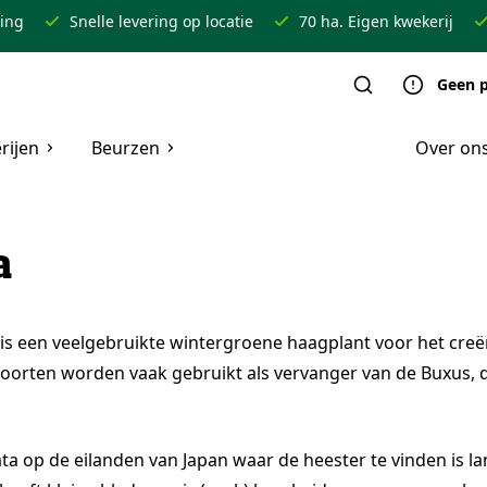
ring
Snelle levering op locatie
70 ha. Eigen kwekerij
Geen p
rijen
Beurzen
Over on
a
) is een veelgebruikte wintergroene haagplant voor het creë
 voor Vormbomen & Meerstammen
oorten worden vaak gebruikt als vervanger van de Buxus, die
oor Haagplanten
ata op de eilanden van Japan waar de heester te vinden is la