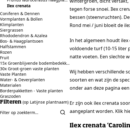
wintergroen, dicht vertakt,
Ilex crenata
tegen forse snoei. Ilex cre
Coniferen & Dennen
bessen (steenvruchten). De 
Vormplanten & Bollen
Klimplanten
Rond mei / juni bloeit de i
Siergrassen
Rhododendron & Azalea
In het algemeen houdt ilex 
Bos- & Haagplantsoen
Halfstammen
voldoende turf (10-15 liter
Rozen
natte voeten. Een slechte 
Fruit
15x Groenblijvende bodembedekkers
30x Groot-groen vaste planten
Wij hebben verschillende so
Vaste Planten
soorten en wat zijn de spec
Water- & Oeverplanten
Materialen
onder aan deze pagina een 
Borderpakketten - Vaste planten
Graszoden
(op Latijnse plantnaam)
Filteren
Er zijn ook ilex crenata soo
aangeplant worden. Klik hie
Ilex crenata ‘Caroli