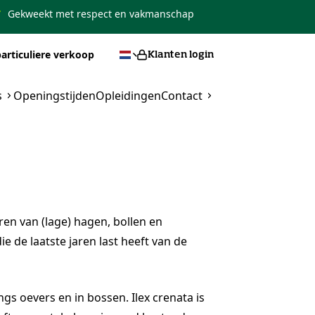
Gekweekt met respect en vakmanschap
articuliere verkoop
Klanten login
s
Openingstijden
Opleidingen
Contact
ren van (lage) hagen, bollen en
 de laatste jaren last heeft van de
ngs oevers en in bossen. Ilex crenata is