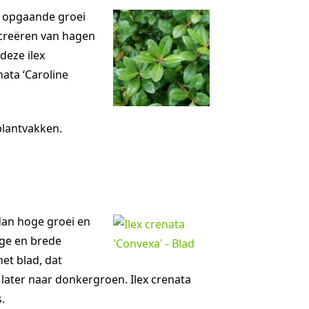
e, opgaande groei
 creëren van hagen
deze ilex
ata ‘Caroline
plantvakken.
dan hoge groei en
age en brede
et blad, dat
later naar donkergroen. Ilex crenata
.