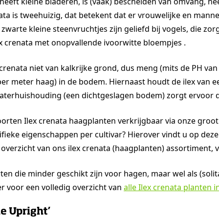
 heeft kleine bladeren, is (vaak) bescheiden van omvang, he
nata is tweehuizig, dat betekent dat er vrouwelijke en mann
zwarte kleine steenvruchtjes zijn geliefd bij vogels, die zor
lex crenata met onopvallende ivoorwitte bloempjes .
crenata niet van kalkrijke grond, dus meng (mits de PH van
 per meter haag) in de bodem. Hiernaast houdt de ilex van 
waterhuishouding (een dichtgeslagen bodem) zorgt ervoor d
orten Ilex crenata haagplanten verkrijgbaar via onze groot
ifieke eigenschappen per cultivar? Hierover vindt u op dez
overzicht van ons ilex crenata (haagplanten) assortiment, v
rten die minder geschikt zijn voor hagen, maar wel als (soli
r voor een volledig overzicht van
alle Ilex crenata planten 
ne Upright’