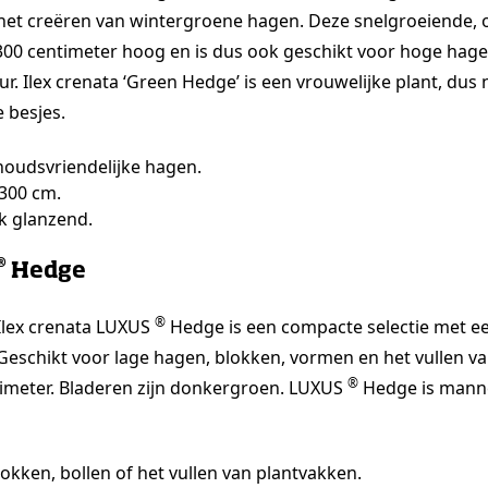
het creëren van wintergroene hagen. Deze snelgroeiende, 
ot 300 centimeter hoog en is dus ook geschikt voor hoge hag
r. Ilex crenata ‘Green Hedge’ is een vrouwelijke plant, dus 
e besjes.
oudsvriendelijke hagen.
 300 cm.
ak glanzend.
®
Hedge
®
Ilex crenata LUXUS
Hedge is een compacte selectie met ee
Geschikt voor lage hagen, blokken, vormen en het vullen v
®
imeter. Bladeren zijn donkergroen. LUXUS
Hedge is mannel
okken, bollen of het vullen van plantvakken.