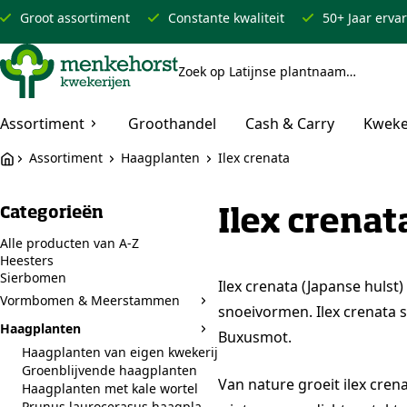
Groot assortiment
Constante kwaliteit
50+ Jaar erva
Assortiment
Groothandel
Cash & Carry
Kweke
Assortiment
Haagplanten
Ilex crenata
Categorieën
Ilex crenat
Alle producten van A-Z
Heesters
Sierbomen
Ilex crenata (Japanse hulst
Vormbomen & Meerstammen
Subcategorieën weergeven
snoeivormen. Ilex crenata s
Haagplanten
Buxusmot.
Subcategorieën weergeven v
Haagplanten van eigen kwekerij
Groenblijvende haagplanten
Van nature groeit ilex cren
Haagplanten met kale wortel
Prunus laurocerasus haagplanten