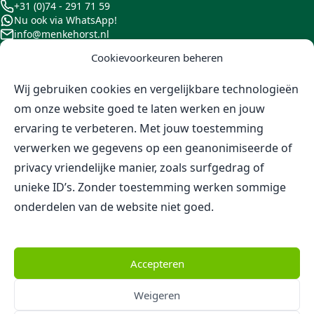
+31 (0)74 - 291 71 59
Nu ook via WhatsApp!
info@menkehorst.nl
Blijf op de hoogte
Cookievoorkeuren beheren
Blijf op de hoogte van onze aanbiedingen, beurzen en
Wij gebruiken cookies en vergelijkbare technologieën
andere ontwikkelingen door je te abonneren op onze
om onze website goed te laten werken en jouw
nieuwsbrief, of door ons te volgen op Instagram.
ervaring te verbeteren. Met jouw toestemming
verwerken we gegevens op een geanonimiseerde of
privacy vriendelijke manier, zoals surfgedrag of
Volg Menkehorst via Instagram
unieke ID’s. Zonder toestemming werken sommige
onderdelen van de website niet goed.
Klanten beoordelen
Menkehorst Kwekerijen B.V.
gemiddeld met een
9,4
Accepteren
Lees alle 72 onafhankelijke reviews
Weigeren
© 2026 - Menkehorst Kwekerijen B.V.